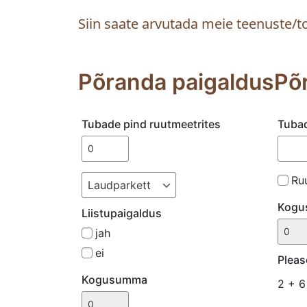
Siin saate arvutada meie teenuste
Põranda paigaldus
Põ
Tubade pind ruutmeetrites
Tubad
Ru
Kogu
Liistupaigaldus
jah
ei
Pleas
Kogusumma
2 + 