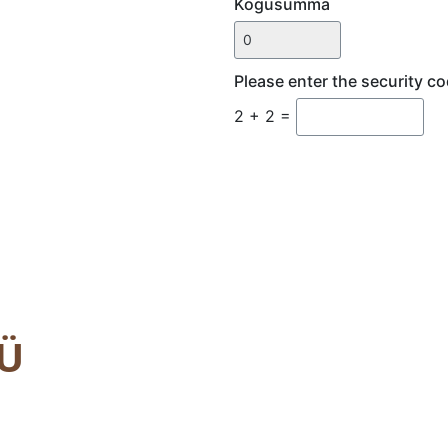
Kogusumma
Please enter the security c
2 + 2 =
Ü