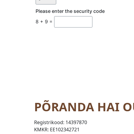
Please enter the security code
8 + 9 =
PÕRANDA HAI O
Registrikood:
14397870
KMKR:
EE102342721