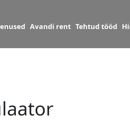
eenused
Avandi rent
Tehtud tööd
Hi
laator