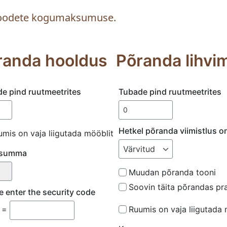
/toodete kogumaksumuse.
randa hooldus
Põranda lihvi
e pind ruutmeetrites
Tubade pind ruutmeetrites
Hetkel põranda viimistlus o
umis on vaja liigutada mööblit
summa
Muudan põranda tooni
Soovin täita põrandas pr
e enter the security code
Ruumis on vaja liigutada 
6 =