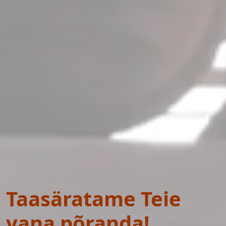
Taasäratame Teie
vana põranda!