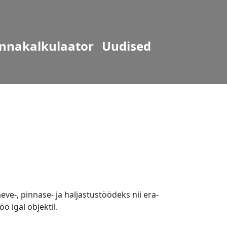
nnakalkulaator
Uudised
e-, pinnase- ja haljastustöödeks nii era-
ö igal objektil.