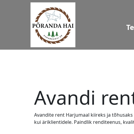
T
Avandi ren
Avandite rent Harjumaal kiireks ja tõhusaks
kui äriklientidele. Paindlik renditeenus, kva