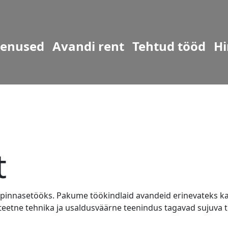
eenused
Avandi rent
Tehtud tööd
Hi
t
 pinnasetööks. Pakume töökindlaid avandeid erinevateks kaev
liteetne tehnika ja usaldusväärne teenindus tagavad sujuva tö