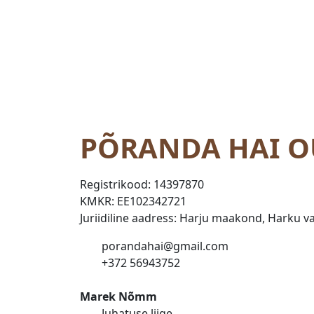
PÕRANDA HAI O
Registrikood:
14397870
KMKR:
EE102342721
Juriidiline aadress: Harju maakond, Harku val
porandahai@gmail.com
+372 56943752
Marek Nõmm
Juhatuse liige